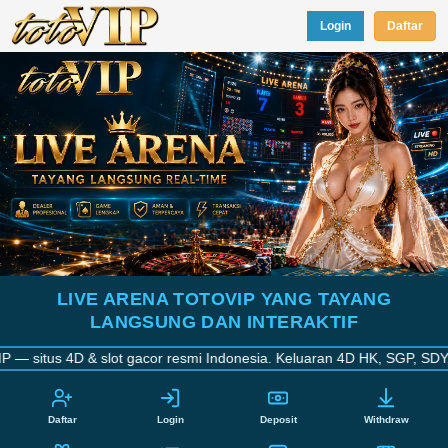
Login
Daftar
LIVE ARENA TOTOVIP YANG TAYANG
LANGSUNG DAN INTERAKTIF
— situs 4D & slot gacor resmi Indonesia. Keluaran 4D HK, SGP, SDY, C
Daftar
Login
Deposit
Withdraw