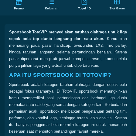
Promo
Keluaran
Togel 4D
Slot Gacor
Sportsbook TotoVIP menyediakan taruhan olahraga untuk liga
sepak bola top dunia langsung dari satu akun.
Kamu bisa
memasang pada pasar handicap, over/under, 1X2, mix parlay,
hingga taruhan langsung selama pertandingan berjalan. Karena
pasar diperbarui mengikuti jadwal kompetisi resmi, kamu selalu
punya pilihan laga yang aktual untuk dipertaruhkan.
APA ITU SPORTSBOOK DI TOTOVIP?
Sportsbook adalah kategori taruhan olahraga, dengan sepak bola
sebagai fokus utamanya. Di TotoVIP, sportsbook memungkinkan
kamu memprediksi hasil pertandingan dari berbagai liga dunia
memakai satu saldo yang sama dengan kategori lain. Berbeda dari
permainan acak, sportsbook melibatkan pengetahuan tentang tim,
performa, dan kondisi laga, sehingga terasa lebih analitis. Karena
itu, banyak penggemar bola memilih kategori ini untuk menambah
keseruan saat menonton pertandingan favorit mereka.