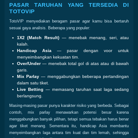
PASAR TARUHAN YANG TERSEDIA DI
TOTOVIP
TotoVIP menyediakan beragam pasar agar kamu bisa bertaruh
sesuai gaya analisis. Beberapa yang populer:
1X2 (Match Result)
— menebak menang, seri, atau
kalah.
Handicap Asia
— pasar dengan voor untuk
menyeimbangkan kekuatan tim.
Over/Under
— menebak total gol di atas atau di bawah
garis.
Mix Parlay
— menggabungkan beberapa pertandingan
dalam satu tiket.
Live Betting
— memasang taruhan saat laga sedang
berlangsung.
Masing-masing pasar punya karakter risiko yang berbeda. Sebagai
contoh, mix parlay menawarkan potensi besar karena
menggabungkan banyak pilihan, tetapi semua tebakan harus benar
agar tiket menang. Sementara itu, handicap Asia membantu
menyeimbangkan laga antara tim kuat dan tim lemah, sehingga