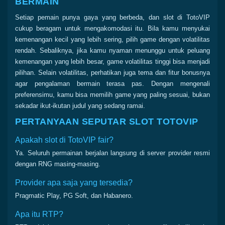
BERMAIN
Setiap pemain punya gaya yang berbeda, dan slot di TotoVIP
cukup beragam untuk mengakomodasi itu. Bila kamu menyukai
kemenangan kecil yang lebih sering, pilih game dengan volatilitas
rendah. Sebaliknya, jika kamu nyaman menunggu untuk peluang
kemenangan yang lebih besar, game volatilitas tinggi bisa menjadi
pilihan. Selain volatilitas, perhatikan juga tema dan fitur bonusnya
agar pengalaman bermain terasa pas. Dengan mengenali
preferensimu, kamu bisa memilih game yang paling sesuai, bukan
sekadar ikut-ikutan judul yang sedang ramai.
PERTANYAAN SEPUTAR SLOT TOTOVIP
Apakah slot di TotoVIP fair?
Ya. Seluruh permainan berjalan langsung di server provider resmi
dengan RNG masing-masing.
Provider apa saja yang tersedia?
Pragmatic Play, PG Soft, dan Habanero.
Apa itu RTP?