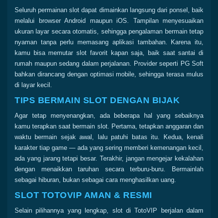
Seluruh permainan slot dapat dimainkan langsung dari ponsel, baik
melalui browser Android maupun iOS. Tampilan menyesuaikan
ukuran layar secara otomatis, sehingga pengalaman bermain tetap
nyaman tanpa perlu memasang aplikasi tambahan. Karena itu,
kamu bisa memutar slot favorit kapan saja, baik saat santai di
rumah maupun sedang dalam perjalanan. Provider seperti PG Soft
bahkan dirancang dengan optimasi mobile, sehingga terasa mulus
di layar kecil.
TIPS BERMAIN SLOT DENGAN BIJAK
Agar tetap menyenangkan, ada beberapa hal yang sebaiknya
kamu terapkan saat bermain slot. Pertama, tetapkan anggaran dan
waktu bermain sejak awal, lalu patuhi batas itu. Kedua, kenali
karakter tiap game — ada yang sering memberi kemenangan kecil,
ada yang jarang tetapi besar. Terakhir, jangan mengejar kekalahan
dengan menaikkan taruhan secara terburu-buru. Bermainlah
sebagai hiburan, bukan sebagai cara menghasilkan uang.
SLOT TOTOVIP AMAN & RESMI
Selain pilihannya yang lengkap, slot di TotoVIP berjalan dalam