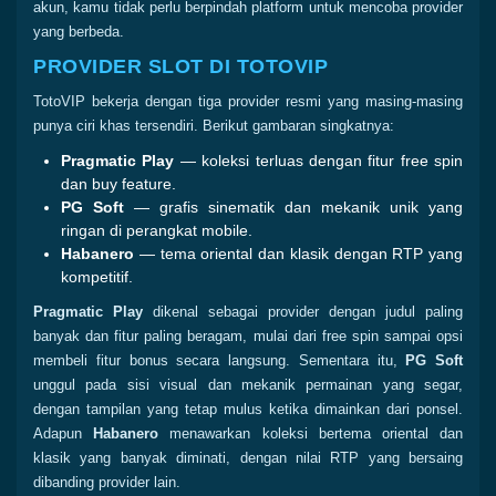
akun, kamu tidak perlu berpindah platform untuk mencoba provider
yang berbeda.
PROVIDER SLOT DI TOTOVIP
TotoVIP bekerja dengan tiga provider resmi yang masing-masing
punya ciri khas tersendiri. Berikut gambaran singkatnya:
Pragmatic Play
— koleksi terluas dengan fitur free spin
dan buy feature.
PG Soft
— grafis sinematik dan mekanik unik yang
ringan di perangkat mobile.
Habanero
— tema oriental dan klasik dengan RTP yang
kompetitif.
Pragmatic Play
dikenal sebagai provider dengan judul paling
banyak dan fitur paling beragam, mulai dari free spin sampai opsi
membeli fitur bonus secara langsung. Sementara itu,
PG Soft
unggul pada sisi visual dan mekanik permainan yang segar,
dengan tampilan yang tetap mulus ketika dimainkan dari ponsel.
Adapun
Habanero
menawarkan koleksi bertema oriental dan
klasik yang banyak diminati, dengan nilai RTP yang bersaing
dibanding provider lain.