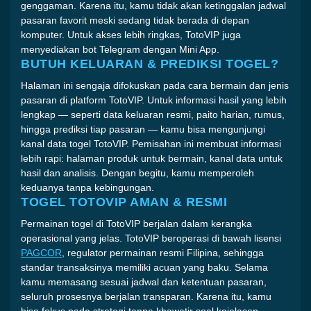
genggaman. Karena itu, kamu tidak akan ketinggalan jadwal
pasaran favorit meski sedang tidak berada di depan
komputer. Untuk akses lebih ringkas, TotoVIP juga
menyediakan bot Telegram dengan Mini App.
BUTUH KELUARAN & PREDIKSI TOGEL?
Halaman ini sengaja difokuskan pada cara bermain dan jenis
pasaran di platform TotoVIP. Untuk informasi hasil yang lebih
lengkap — seperti data keluaran resmi, paito harian, rumus,
hingga prediksi tiap pasaran — kamu bisa mengunjungi
kanal data togel TotoVIP. Pemisahan ini membuat informasi
lebih rapi: halaman produk untuk bermain, kanal data untuk
hasil dan analisis. Dengan begitu, kamu memperoleh
keduanya tanpa kebingungan.
TOGEL TOTOVIP AMAN & RESMI
Permainan togel di TotoVIP berjalan dalam kerangka
operasional yang jelas. TotoVIP beroperasi di bawah lisensi
PAGCOR
, regulator permainan resmi Filipina, sehingga
standar transaksinya memiliki acuan yang baku. Selama
kamu memasang sesuai jadwal dan ketentuan pasaran,
seluruh prosesnya berjalan transparan. Karena itu, kamu
bisa fokus pada strategi tanpa khawatir soal kejelasan